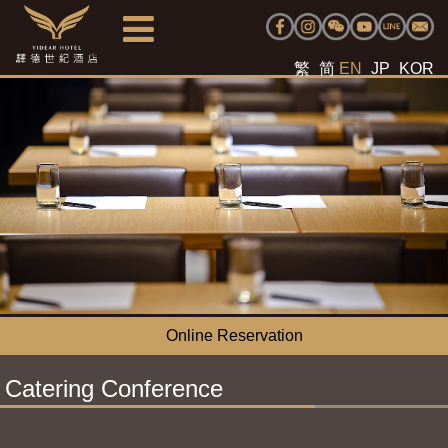
繁
简
EN
JP
KOR
Online Reservation
Catering Conference