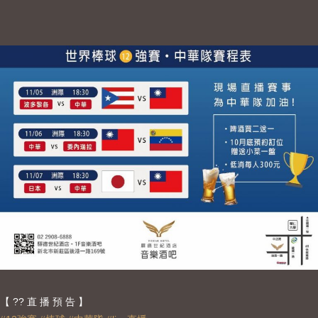
【
?
?
直 播 預 告 】